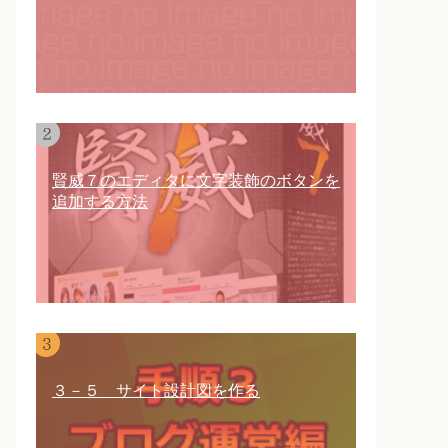
賢威７のエディタに文字装飾のボタンを
追加する方法
３－５ サイト設計図を作る