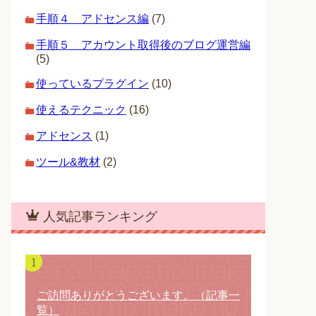
手順４ アドセンス編
(7)
手順５ アカウント取得後のブログ運営編
(5)
使っているプラグイン
(10)
使えるテクニック
(16)
アドセンス
(1)
ツール&教材
(2)
人気記事ランキング
ご訪問ありがとうございます。（記事一
覧）