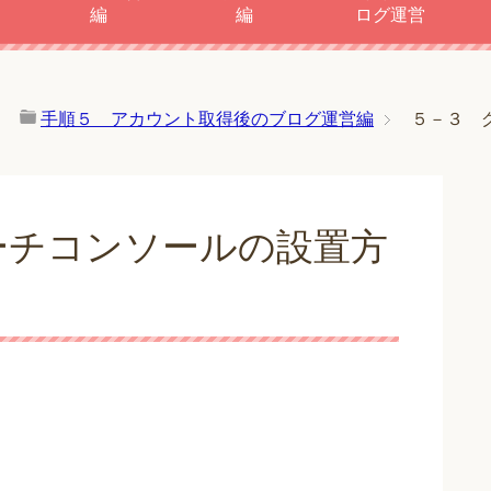
編
編
ログ運営
手順５ アカウント取得後のブログ運営編
５－３ 
ーチコンソールの設置方