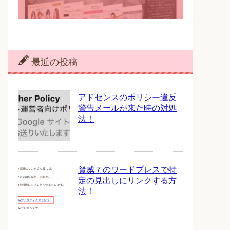
最近の投稿
アドセンスのポリシー違反
警告メールが来た時の対処
法！
賢威７のワードプレスで特
定の見出しにリンクする方
法！